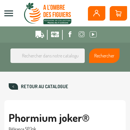
Panneau de gestion des cookies

Rechercher
RETOUR AU CATALOGUE
Phormium joker®
SPJok
Référence